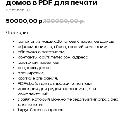
домов в PDF для печати
Каталог PDF
50000,00
р.
100000,00
р.
Что входит:
каталог из наших 25 готовых проектов домов;
оформление под бренд вашей компании;
обложка с логотипом;
контакты, сайт, телефон, адреса;
карточки проектов;
рендеры домов;
планировки;
краткие описания;
PDF-файл для отправки клиентам;
исходник для редактирования цен и
комплектаций;
файл, который можно передать в типографию
для печати;
1 круг базовых правок.